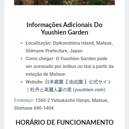
Informações Adicionais Do
Yuushien Garden
Localização: Daikonshima Island, Matsue,
Shimane Prefecture, Japan
Como chegar: O Yuushien Garden pode
ser acessado por ônibus ou táxi a partir da
estação de Matsue.
Website:
日本庭園【 由志園 】公式サイト
｜牡丹と高麗人蔘の里 (yuushien.com)
Endereço
:
1260-2 Yatsukacho Hanyu, Matsue,
Shimane 690-1404
HORÁRIO DE FUNCIONAMENTO